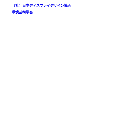
（社）日本ディスプレイデザイン協会
環境芸術学会